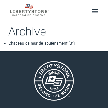
Propriétaire
Archive
Professionnels
Chapeau de mur de soutènement (3″)
Démarrez votre projet
Des produits
Ressources
GéoCéramique®
Où acheter
Inspiration
Contact
FR