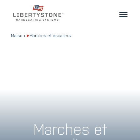
Propriétaire
Maison
Marches et escaliers
Professionnels
Démarrez votre projet
Des produits
Ressources
GéoCéramique®
Marches et
Où acheter
Inspiration
Contact
FR