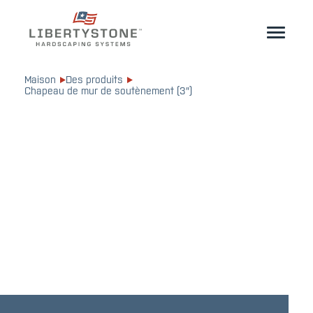
Propriétaire
Maison
Des produits
Chapeau de mur de soutènement (3″)
Professionnels
Démarrez votre projet
Des produits
Ressources
GéoCéramique®
Où acheter
Inspiration
Contact
FR