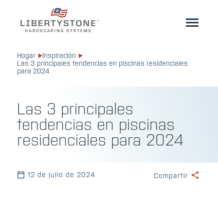
Dueño de casa
Hogar
Inspiración
Las 3 principales tendencias en piscinas residenciales
Profesionales
para 2024
Comience su proyecto
Las 3 principales
Productos
tendencias en piscinas
residenciales para 2024
Recursos
Geocerámica®
12 de julio de 2024
Compartir
Donde comprar
Inspiración
Contacto
ES