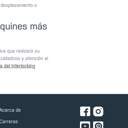
r desplazamiento o
oquines más
iva que realzará su
cuidadosa y atención al
a del Interlocking
Acerca de
Carreras