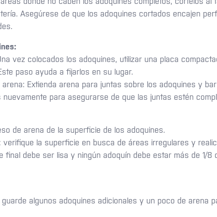
 áreas donde no caben los adoquines completos, córtelos a
ería. Asegúrese de que los adoquines cortados encajen perf
des.
ines:
Una vez colocados los adoquines, utilizar una placa compacta
Este paso ayuda a fijarlos en su lugar.
n arena: Extienda arena para juntas sobre los adoquines y barr
 nuevamente para asegurarse de que las juntas estén compl
eso de arena de la superficie de los adoquines.
 verifique la superficie en busca de áreas irregulares y realic
ie final debe ser lisa y ningún adoquín debe estar más de 1/
s: guarde algunos adoquines adicionales y un poco de arena p