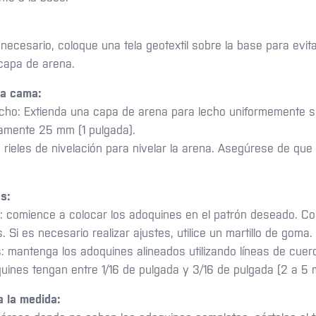
s necesario, coloque una tela geotextil sobre la base para evit
 capa de arena.
la cama:
cho: Extienda una capa de arena para lecho uniformemente s
amente 25 mm (1 pulgada).
ce rieles de nivelación para nivelar la arena. Asegúrese de que 
s:
: comience a colocar los adoquines en el patrón deseado. Co
s. Si es necesario realizar ajustes, utilice un martillo de goma.
s: mantenga los adoquines alineados utilizando líneas de cue
quines tengan entre 1/16 de pulgada y 3/16 de pulgada (2 a 5
a la medida: