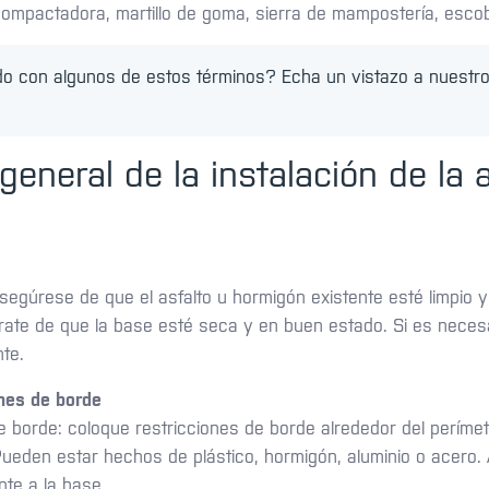
compactadora, martillo de goma, sierra de mampostería, escob
ado con algunos de estos términos? Echa un vistazo a nuestr
general de la instalación de la
 asegúrese de que el asfalto u hormigón existente esté limpio 
rate de que la base esté seca y en buen estado. Si es necesa
nte.
ones de borde
de borde: coloque restricciones de borde alrededor del períme
Pueden estar hechos de plástico, hormigón, aluminio o acero
te a la base.