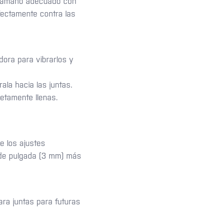
l tamaño adecuado con
ectamente contra las
dora para vibrarlos y
ala hacia las juntas.
etamente llenas.
e los ajustes
8 de pulgada (3 mm) más
ara juntas para futuras