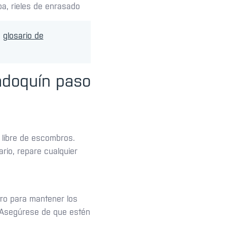
a, rieles de enrasado
o
glosario de
 adoquín paso
y libre de escombros.
rio, repare cualquier
tro para mantener los
. Asegúrese de que estén